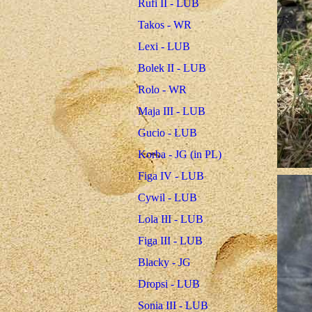
Rufi II - LUB
Takos - WR
Lexi - LUB
Bolek II - LUB
Rolo - WR
Maja III - LUB
Gucio - LUB
Korba - JG (in PL)
Figa IV - LUB
Cywil - LUB
Lola III - LUB
Figa III - LUB
Blacky - JG
Dropsi - LUB
Sonia III - LUB