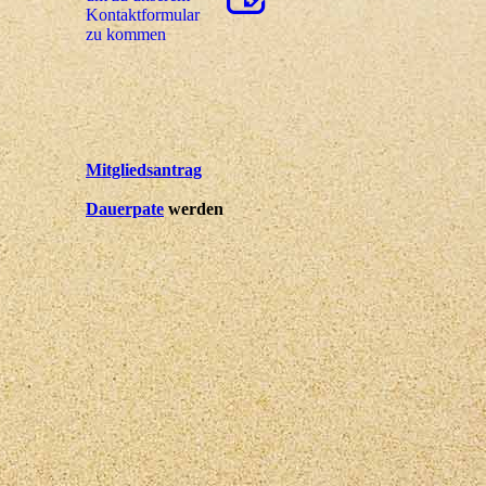
Kon­takt­for­mu­lar
zu kommen
Mitgliedsantrag
Dauerpate
werden