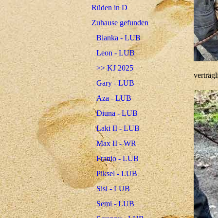
Rüden in D
Zuhause gefunden
Bianka - LUB
Leon - LUB
>> KJ 2025
verträgl
Gary - LUB
Aza - LUB
Diuna - LUB
Laki II - LUB
Max II - WR
Franio - LUB
Piksel - LUB
Sisi - LUB
Semi - LUB