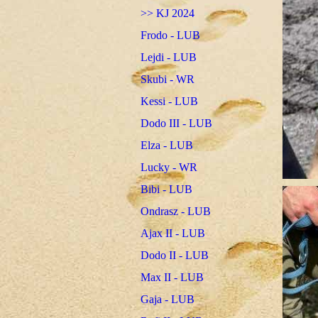
>> KJ 2024
Frodo - LUB
Lejdi - LUB
Skubi - WR
Kessi - LUB
Dodo III - LUB
Elza - LUB
Lucky - WR
Bibi - LUB
Ondrasz - LUB
Ajax II - LUB
Dodo II - LUB
Max II - LUB
Gaja - LUB