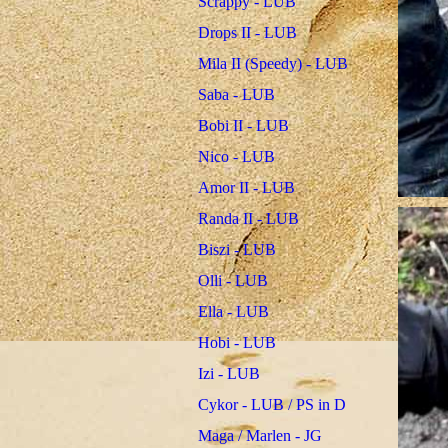
Scrappy - LUB
Drops II - LUB
Mila II (Speedy) - LUB
Saba - LUB
Bobi II - LUB
Nico - LUB
Amor II - LUB
Randa II - LUB
Biszi - LUB
Olli - LUB
Ella - LUB
Hobi - LUB
Izi - LUB
Cykor - LUB / PS in D
Maga / Marlen - JG