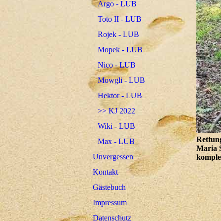
Argo - LUB
Toto II - LUB
Rojek - LUB
Mopek - LUB
Nico - LUB
Mowgli - LUB
Hektor - LUB
>> KJ 2022
Wiki - LUB
Rettun
Max - LUB
Maria S
Unvergessen
komple
Kontakt
Gästebuch
Impressum
Datenschutz