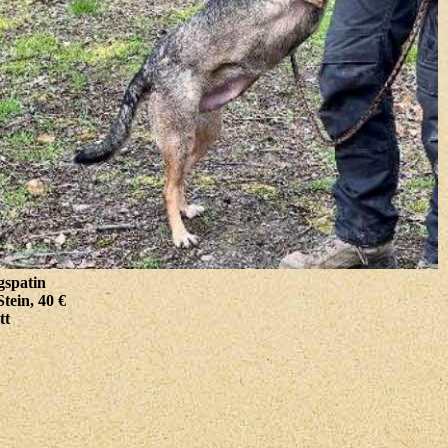
gspatin
tein, 40 €
tt