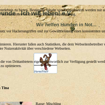
lebnis zu bieten. Bestimmte Inhalte von Drittanbietern werden nur ang
nde - Ich will leben! e.V.
e Informationen hierzu in der Datenschutzerklärung.
lfen Hunden in Not...
utz vor Hackerangriffen und zur Gewährleistung eines konsistenten un
ieren. Hierunter fallen auch Statistiken, die dem Webseitenbetreiber v
r Nutzeraktivität über verschiedene Webseiten.
 die von Drittanbietern eigenverantwortlich zur Verfügung gestellt wer
 zu optimieren.
 Tina
Rasse: Mischling