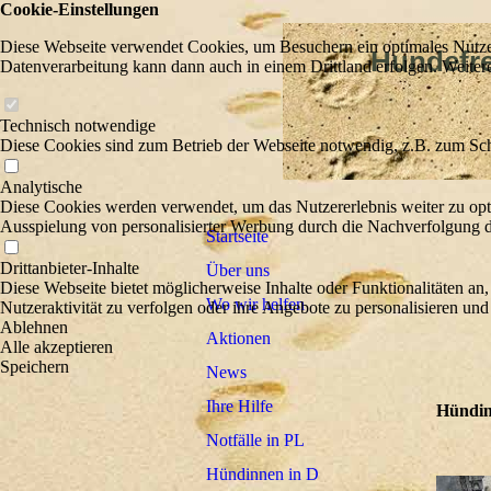
Cookie-Einstellungen
Diese Webseite verwendet Cookies, um Besuchern ein optimales Nutzerer
Hundefreu
Datenverarbeitung kann dann auch in einem Drittland erfolgen. Weiter
Wir he
Technisch notwendige
Diese Cookies sind zum Betrieb der Webseite notwendig, z.B. zum Sch
Analytische
Diese Cookies werden verwendet, um das Nutzererlebnis weiter zu optim
Ausspielung von personalisierter Werbung durch die Nachverfolgung de
Startseite
Drittanbieter-Inhalte
Über uns
Diese Webseite bietet möglicherweise Inhalte oder Funktionalitäten an,
Wo wir helfen
Nutzeraktivität zu verfolgen oder ihre Angebote zu personalisieren und
Ablehnen
Aktionen
Alle akzeptieren
Speichern
News
Ihre Hilfe
Hündin
Notfälle in PL
Hündinnen in D