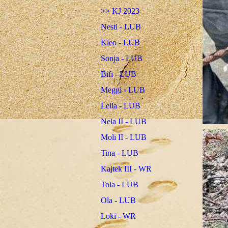
>> KJ 2023
Nesti - LUB
Kleo - LUB
Sonja - LUB
Bifi - LUB
Meggi - LUB
Leila - LUB
Nela II - LUB
Moli II - LUB
Tina - LUB
Kajtek III - WR
Tola - LUB
Ola - LUB
Loki - WR