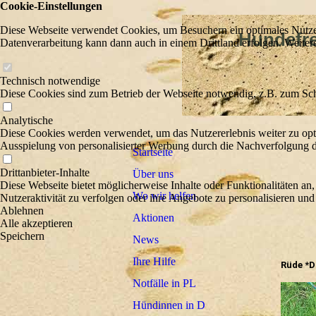
Cookie-Einstellungen
Diese Webseite verwendet Cookies, um Besuchern ein optimales Nutzerer
Hundefreu
Datenverarbeitung kann dann auch in einem Drittland erfolgen. Weiter
Wir he
Technisch notwendige
Diese Cookies sind zum Betrieb der Webseite notwendig, z.B. zum Sch
Analytische
Diese Cookies werden verwendet, um das Nutzererlebnis weiter zu optim
Ausspielung von personalisierter Werbung durch die Nachverfolgung de
Startseite
Drittanbieter-Inhalte
Über uns
Diese Webseite bietet möglicherweise Inhalte oder Funktionalitäten an,
Wo wir helfen
Nutzeraktivität zu verfolgen oder ihre Angebote zu personalisieren und
Ablehnen
Aktionen
Alle akzeptieren
Speichern
News
Ihre Hilfe
Rüde *D
Notfälle in PL
Hündinnen in D