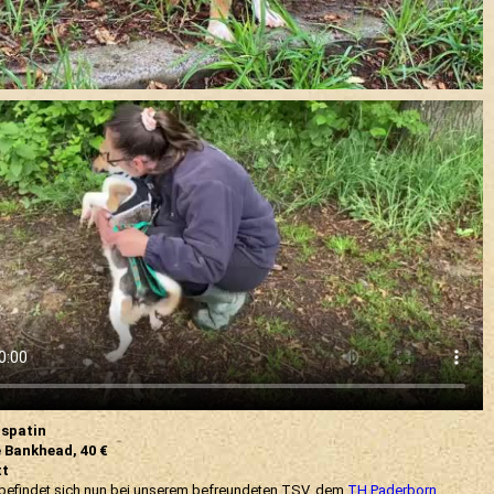
spatin
 Bankhead, 40 €
tt
 befindet sich nun bei unserem befreundeten TSV, dem
TH Paderborn