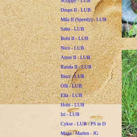
Scrappy - LUB
Drops II - LUB
Mila II (Speedy) - LUB
Saba - LUB
Bobi II - LUB
Nico - LUB
Amor II - LUB
Randa II - LUB
Biszi - LUB
Olli - LUB
Ella - LUB
Hobi - LUB
Izi - LUB
Cykor - LUB / PS in D
Maga / Marlen - JG