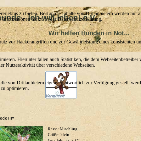
lebnis zu bieten. Bestimmte Inhalte von Drittanbietern werden nur ang
nde - Ich will leben! e.V.
e Informationen hierzu in der Datenschutzerklärung.
lfen Hunden in Not...
utz vor Hackerangriffen und zur Gewährleistung eines konsistenten un
ieren. Hierunter fallen auch Statistiken, die dem Webseitenbetreiber v
r Nutzeraktivität über verschiedene Webseiten.
 die von Drittanbietern eigenverantwortlich zur Verfügung gestellt wer
 zu optimieren.
odo III*
Rasse: Mischling
Größe: klein
Geb. Jahr: ca. 2021