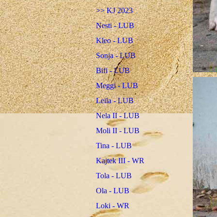
>> KJ 2023
Nesti - LUB
Kleo - LUB
Sonja - LUB
Bifi - LUB
Meggi - LUB
Leila - LUB
Nela II - LUB
Moli II - LUB
Tina - LUB
Kajtek III - WR
Tola - LUB
Ola - LUB
Loki - WR