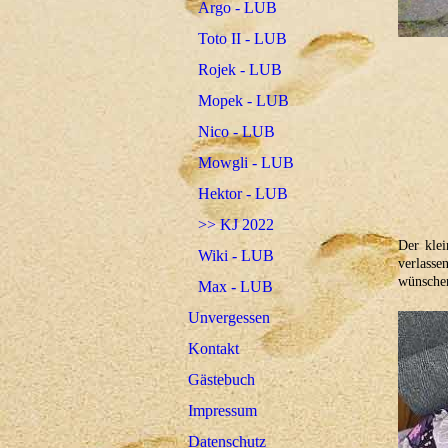
Argo - LUB
Toto II - LUB
Rojek - LUB
Mopek - LUB
Nico - LUB
Mowgli - LUB
Hektor - LUB
>> KJ 2022
Der klei
Wiki - LUB
verlasse
wünschen
Max - LUB
Unvergessen
Kontakt
Gästebuch
Impressum
Datenschutz