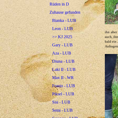
Rüden in D
Zuhause gefunden
Bianka - LUB
Leon - LUB
ihn aber
>> KJ 2025
auch, ih
bald ein
Gary - LUB
Anfragen 
Aza - LUB
Diuna - LUB
Laki II - LUB
Max II - WR
Franio - LUB
Piksel - LUB
Sisi - LUB
Semi - LUB