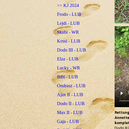
>> KJ 2024
Frodo - LUB
Lejdi - LUB
Skubi - WR
Kessi - LUB
Dodo III - LUB
Elza - LUB
Lucky - WR
Bibi - LUB
Ondrasz - LUB
Ajax II - LUB
Dodo II - LUB
Max II - LUB
Rettung
Annette
Gaja - LUB
komple
Dodo III