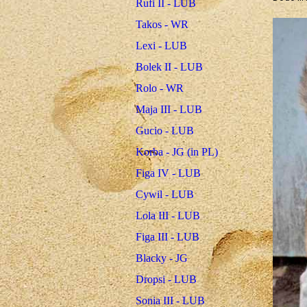
Rufi II - LUB
Takos - WR
Lexi - LUB
Bolek II - LUB
Rolo - WR
Maja III - LUB
Gucio - LUB
Korba - JG (in PL)
Figa IV - LUB
Cywil - LUB
Lola III - LUB
Figa III - LUB
Blacky - JG
Dropsi - LUB
Sonia III - LUB