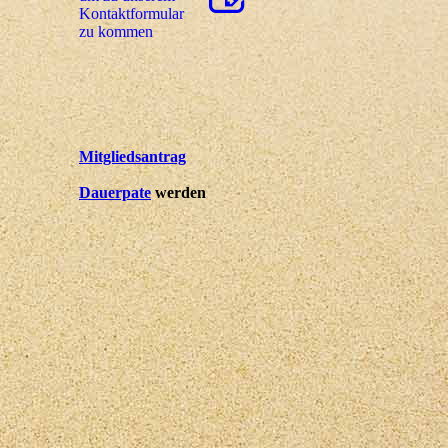
Kon­takt­for­mu­lar
zu kommen
Mitgliedsantrag
Dauerpate
werden