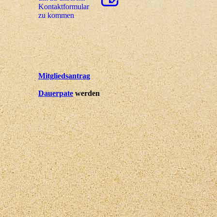
Kon­takt­for­mu­lar
zu kommen
Mitgliedsantrag
Dauerpate
werden