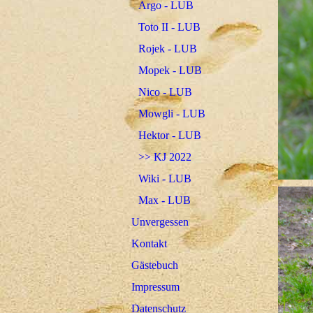
Argo - LUB
Toto II - LUB
Rojek - LUB
Mopek - LUB
Nico - LUB
Mowgli - LUB
Hektor - LUB
>> KJ 2022
Wiki - LUB
Max - LUB
Unvergessen
Kontakt
Gästebuch
Impressum
Datenschutz