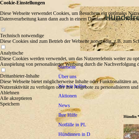
Cookie-Einstellungen
Diese Webseite verwendet Cookies, um Besuchern ein optimales Nutzerer
Hundefreu
Datenverarbeitung kann dann auch in einem Drittland erfolgen. Weiter
Wir he
Technisch notwendige
Diese Cookies sind zum Betrieb der Webseite notwendig, z.B. zum Sch
Analytische
Diese Cookies werden verwendet, um das Nutzererlebnis weiter zu optim
Ausspielung von personalisierter Werbung durch die Nachverfolgung de
Startseite
Drittanbieter-Inhalte
Über uns
Diese Webseite bietet möglicherweise Inhalte oder Funktionalitäten an,
Wo wir helfen
Nutzeraktivität zu verfolgen oder ihre Angebote zu personalisieren und
Ablehnen
Aktionen
Alle akzeptieren
Speichern
News
Ihre Hilfe
Hündin *
Notfälle in PL
Hündinnen in D