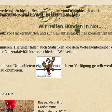
lebnis zu bieten. Bestimmte Inhalte von Drittanbietern werden nur ang
nde - Ich will leben! e.V.
e Informationen hierzu in der Datenschutzerklärung.
lfen Hunden in Not...
utz vor Hackerangriffen und zur Gewährleistung eines konsistenten un
ieren. Hierunter fallen auch Statistiken, die dem Webseitenbetreiber v
r Nutzeraktivität über verschiedene Webseiten.
 die von Drittanbietern eigenverantwortlich zur Verfügung gestellt wer
 zu optimieren.
Lola III*
Rasse: Mischling
Größe: mittel
Geb. Jahr: ca. 2017