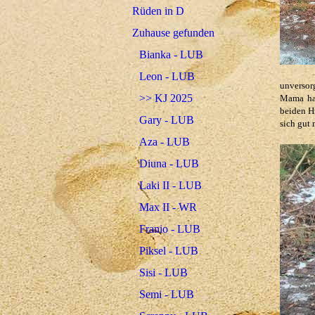
Rüden in D
Zuhause gefunden
Bianka - LUB
Leon - LUB
unversor
>> KJ 2025
Mama hab
beiden H
Gary - LUB
sich gut 
Aza - LUB
Diuna - LUB
Laki II - LUB
Max II - WR
Franio - LUB
Piksel - LUB
Sisi - LUB
Semi - LUB