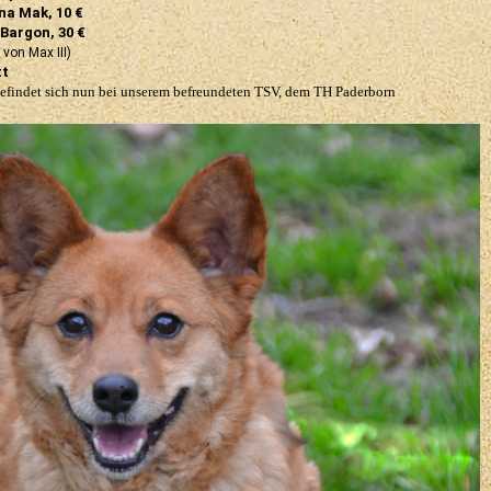
na Mak, 10 €
Bargon, 30 €
 von Max III)
tt
 befindet sich nun bei unserem befreundeten TSV, dem
TH Paderborn