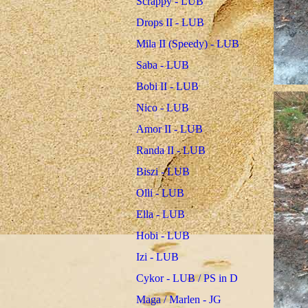
Scrappy - LUB
Drops II - LUB
Mila II (Speedy) - LUB
Saba - LUB
Bobi II - LUB
Nico - LUB
Amor II - LUB
Randa II - LUB
Biszi - LUB
Olli - LUB
Ella - LUB
Hobi - LUB
Izi - LUB
Cykor - LUB / PS in D
Maga / Marlen - JG