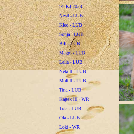
>> KJ 2023
Nesti - LUB
Kleo - LUB
Sonja - LUB
Bifi - LUB
Meggi - LUB
Leila - LUB
Nela II - LUB
Moli II - LUB
Tina - LUB
Kajtek III - WR
Tola - LUB
Ola - LUB
Loki - WR