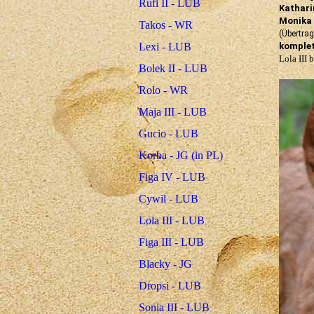
Rufi II - LUB
Kathari
Monika 
Takos - WR
(Übertrag
komple
Lexi - LUB
Lola III
Bolek II - LUB
Rolo - WR
Maja III - LUB
Gucio - LUB
Korba - JG (in PL)
Figa IV - LUB
Cywil - LUB
Lola III - LUB
Figa III - LUB
Blacky - JG
Dropsi - LUB
Sonia III - LUB