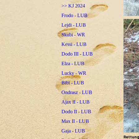
>> KJ 2024
Frodo - LUB
Lejdi - LUB
Skubi - WR
Kessi - LUB
Dodo III - LUB
Elza - LUB
Lucky - WR
Bibi - LUB
Ondrasz - LUB
Ajax II - LUB
Dodo II - LUB
Max II - LUB
Gaja - LUB
Rettun