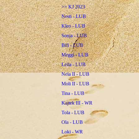
>> KJ 2023
Nesti - LUB
Kleo - LUB
Sonja - LUB
Bifi - LUB
Meggi - LUB
Leila - LUB
Nela II - LUB
Moli II - LUB
Tina - LUB
Kajtek III - WR
Tola - LUB
Ola - LUB
Loki - WR