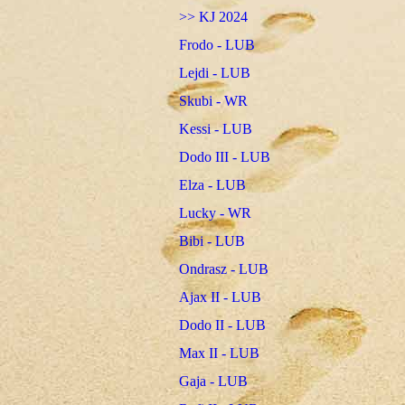
>> KJ 2024
Frodo - LUB
Lejdi - LUB
Skubi - WR
Kessi - LUB
Dodo III - LUB
Elza - LUB
Lucky - WR
Bibi - LUB
Ondrasz - LUB
Ajax II - LUB
Dodo II - LUB
Max II - LUB
Gaja - LUB