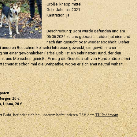
Größe: knapp mittel
Geb. Jahr: ca. 2021
Kastration: ja
Beschreibung: Bobi wurde gefunden und am
06.06.2024 zu uns gebracht. Leider hat niemand
nach ihm gesucht oder wieder abgeholt. Bisher
ei unseren Besuchern keinerlei Interesse geweckt, ein gewöhnlicher
g mit einer gewöhnlichen Farbe. Bobi ist ein sehr netter Hund, der den
mit uns Menschen genießt. Er mag die Gesellschaft von Hundemädels, bei
tscheidet schon mal die Sympathie, wobei er sich eher neutral verhält.
paten
Berger, 20 €
 Liana, 20 €
tzt Bubi, befindet sich bei unserem befreundeten TSV, dem
TH Paderborn
.