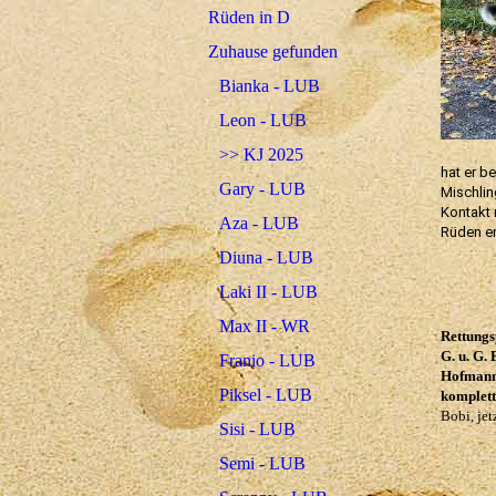
Rüden in D
Zuhause gefunden
Bianka - LUB
Leon - LUB
>> KJ 2025
hat er b
Gary - LUB
Mischlin
Kontakt 
Aza - LUB
Rüden en
Diuna - LUB
Laki II - LUB
Max II - WR
Rettungs
G. u. G. 
Franio - LUB
Hofmann,
Piksel - LUB
komplett
Bobi, je
Sisi - LUB
Semi - LUB