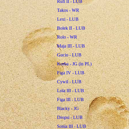
Rufi II - LUB
Takos - WR
Lexi - LUB
Bolek II - LUB
Rolo - WR
Maja III - LUB
Gucio - LUB
Korba - JG (in PL)
Figa IV - LUB
Cywil - LUB
Lola III - LUB
Figa III - LUB
Blacky - JG
Dropsi - LUB
Sonia III - LUB