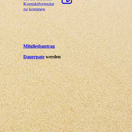
Kon­takt­for­mu­lar
zu kommen
Mitgliedsantrag
Dauerpate
werden