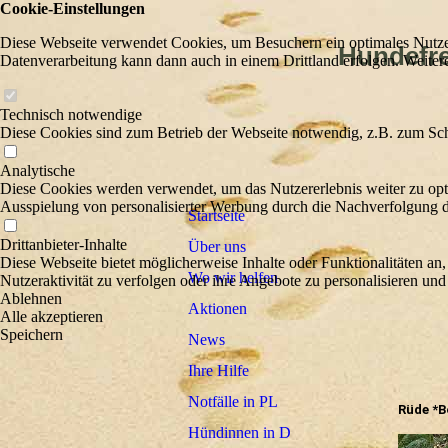
Cookie-Einstellungen
Diese Webseite verwendet Cookies, um Besuchern ein optimales Nutzerer
Hundefreu
Datenverarbeitung kann dann auch in einem Drittland erfolgen. Weiter
Wir he
Technisch notwendige
Diese Cookies sind zum Betrieb der Webseite notwendig, z.B. zum Sch
Analytische
Diese Cookies werden verwendet, um das Nutzererlebnis weiter zu optim
Ausspielung von personalisierter Werbung durch die Nachverfolgung de
Startseite
Drittanbieter-Inhalte
Über uns
Diese Webseite bietet möglicherweise Inhalte oder Funktionalitäten an,
Wo wir helfen
Nutzeraktivität zu verfolgen oder ihre Angebote zu personalisieren und
Ablehnen
Aktionen
Alle akzeptieren
Speichern
News
Ihre Hilfe
Notfälle in PL
Rüde *Bo
Hündinnen in D