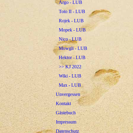
Argo - LUB
Toto II - LUB
Rojek - LUB
Mopek - LUB
Nico - LUB
Mowgli - LUB
Hektor - LUB
>> KJ 2022
Wiki - LUB
Max - LUB
Unvergessen
Kontakt
Gästebuch
Impressum
Datenschutz