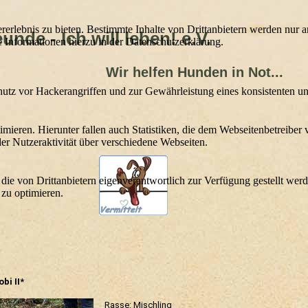
lebnis zu bieten. Bestimmte Inhalte von Drittanbietern werden nur ang
nde - Ich will leben! e.V.
e Informationen hierzu in der Datenschutzerklärung.
lfen Hunden in Not...
utz vor Hackerangriffen und zur Gewährleistung eines konsistenten un
ieren. Hierunter fallen auch Statistiken, die dem Webseitenbetreiber v
r Nutzeraktivität über verschiedene Webseiten.
 die von Drittanbietern eigenverantwortlich zur Verfügung gestellt wer
 zu optimieren.
bi II*
Rasse: Mischling