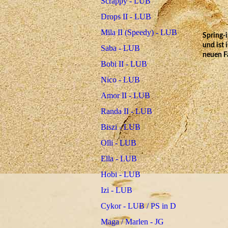
Scrappy - LUB
Drops II - LUB
Mila II (Speedy) - LUB
Spring-
und ist 
Saba - LUB
neuen F
Bobi II - LUB
Nico - LUB
Amor II - LUB
Randa II - LUB
Biszi - LUB
Olli - LUB
Ella - LUB
Hobi - LUB
Izi - LUB
Cykor - LUB / PS in D
Maga / Marlen - JG