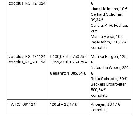
zooplus_RG_121024
€
Liana Hofmann, 10 €
Gerhard Schomm,
39,34 €
Carla u. K.-H. Fechter,
20€
Marina Heise, 10 €
Inge Böhm, 150,07 €
komplett
zooplus_RG_131124
3.100,08 zl = 750,75 €
Monika Bargon, 125
zooplus_RG_201124
1.052,44 zl = 254,79 €
€
Natascha Weber, 250
Gesamt: 1.005,54 €
€
Britta Schroder, 50 €
Beckers Erdarbeiten,
580,54 €
komplett
TA_RG_081124
120 zl = 28,17 €
Anonym, 28,17 €
komplett