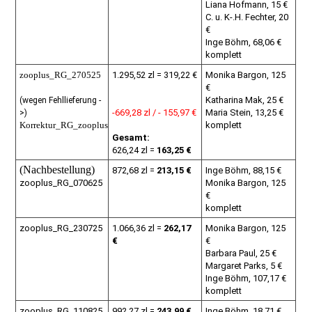
Liana Hofmann, 15 €
C. u. K-.H. Fechter, 20
€
Inge Böhm, 68,06 €
komplett
zooplus_RG_270525
1.295,52 zl = 319,22 €
Monika Bargon, 125
€
Katharina Mak, 25 €
(wegen Fehllieferung -
-669,28 zl / - 155,97 €
Maria Stein, 13,25 €
>)
Korrektur_RG_zooplus
komplett
Gesamt:
626,24 zl =
163,25 €
(Nachbestellung)
872,68 zl =
213,15 €
Inge Böhm, 88,15 €
zooplus_RG_070625
Monika Bargon, 125
€
komplett
zooplus_RG_230725
1.066,36 zl =
262,17
Monika Bargon, 125
€
€
Barbara Paul, 25 €
Margaret Parks, 5 €
Inge Böhm, 107,17 €
komplett
zooplus_RG_110825
992,27 zl =
243,99 €
Inge Böhm, 18,71 €