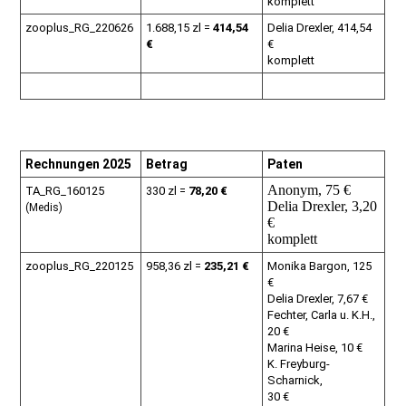
komplett
zooplus_RG_220626
1.688,15 zl =
414,54
Delia Drexler, 414,54
€
€
komplett
Rechnungen 2025
Betrag
Paten
Anonym, 75 €
TA_RG_160125
330 zl =
78,20 €
Delia Drexler, 3,20
(Medis)
€
komplett
zooplus_RG_220125
958,36 zl =
235,21 €
Monika Bargon, 125
€
Delia Drexler, 7,67 €
Fechter, Carla u. K.H.,
20 €
Marina Heise, 10 €
K. Freyburg-
Scharnick,
30 €