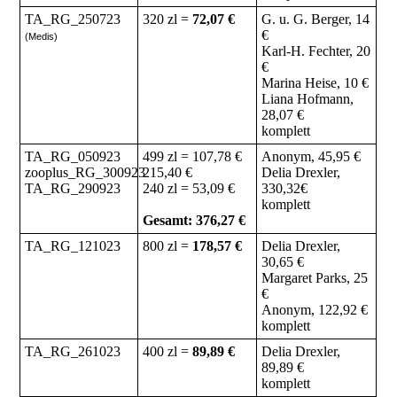
TA_RG_250723
320 zl =
72,07 €
G. u. G. Berger, 14
€
(Medis)
Karl-H. Fechter, 20
€
Marina Heise, 10 €
Liana Hofmann,
28,07 €
komplett
TA_RG_050923
499 zl = 107,78 €
Anonym, 45,95 €
zooplus_RG_300923
215,40 €
Delia Drexler,
TA_RG_290923
240 zl = 53,09 €
330,32€
komplett
Gesamt: 376,27 €
TA_RG_121023
800 zl =
178,57 €
Delia Drexler,
30,65 €
Margaret Parks, 25
€
Anonym, 122,92 €
komplett
TA_RG_261023
400 zl =
89,89 €
Delia Drexler,
89,89 €
komplett