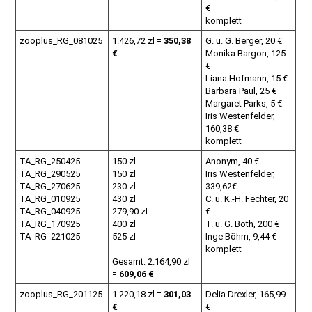
€
komplett
zooplus_RG_081025
1.426,72 zl =
350,38
G. u. G. Berger, 20 €
€
Monika Bargon, 125
€
Liana Hofmann, 15 €
Barbara Paul, 25 €
Margaret Parks, 5 €
Iris Westenfelder,
160,38 €
komplett
TA_RG_250425
150 zl
Anonym, 40 €
TA_RG_290525
150 zl
Iris Westenfelder,
TA_RG_270625
230 zl
339,62€
TA_RG_010925
430 zl
C. u. K.-H. Fechter, 20
TA_RG_040925
279,90 zl
€
TA_RG_170925
400 zl
T. u. G. Both, 200 €
TA_RG_221025
525 zl
Inge Böhm, 9,44 €
komplett
Gesamt: 2.164,90 zl
=
609,06 €
zooplus_RG_201125
1.220,18 zl =
301,03
Delia Drexler, 165,99
€
€