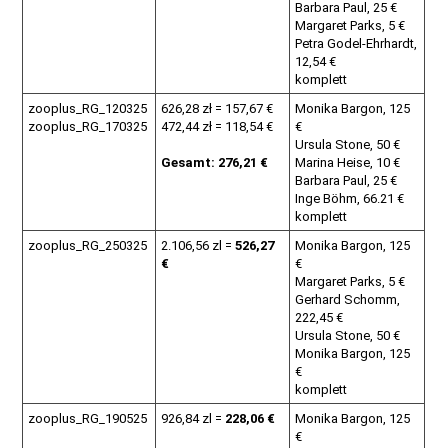
Barbara Paul, 25 €
Margaret Parks, 5 €
Petra Godel-Ehrhardt,
12,54 €
komplett
zooplus_RG_120325
626,28 zł = 157,67 €
Monika Bargon, 125
zooplus_RG_170325
472,44 zł = 118,54 €
€
Ursula Stone, 50 €
Gesamt: 276,21 €
Marina Heise, 10 €
Barbara Paul, 25 €
Inge Böhm, 66.21 €
komplett
zooplus_RG_250325
2.106,56 zl =
526,27
Monika Bargon, 125
€
€
Margaret Parks, 5 €
Gerhard Schomm,
222,45 €
Ursula Stone, 50 €
Monika Bargon, 125
€
komplett
zooplus_RG_190525
926,84 zl =
228,06 €
Monika Bargon, 125
€