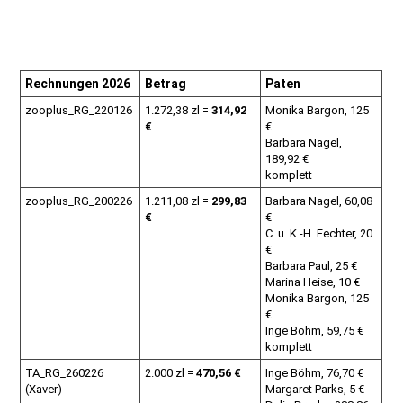
Rechnungen 2026
Betrag
Paten
zooplus_RG_220126
1.272,38 zl =
314,92
Monika Bargon, 125
€
€
Barbara Nagel,
189,92 €
komplett
zooplus_RG_200226
1.211,08 zl =
299,83
Barbara Nagel, 60,08
€
€
C. u. K.-H. Fechter, 20
€
Barbara Paul, 25 €
Marina Heise, 10 €
Monika Bargon, 125
€
Inge Böhm, 59,75 €
komplett
TA_RG_260226
2.000 zl =
470,56 €
Inge Böhm, 76,70 €
(Xaver)
Margaret Parks, 5 €