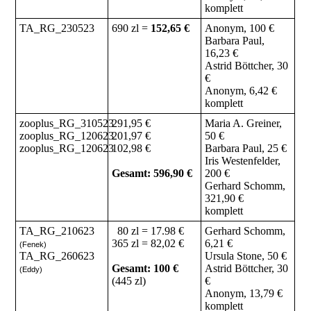
komplett
TA_RG_230523
690 zl =
152,65 €
Anonym, 100 €
Barbara Paul,
16,23 €
Astrid Böttcher, 30
€
Anonym, 6,42 €
komplett
zooplus_RG_310523
291,95 €
Maria A. Greiner,
zooplus_RG_120623
201,97 €
50 €
zooplus_RG_120623
102,98 €
Barbara Paul, 25 €
Iris Westenfelder,
Gesamt: 596,90 €
200 €
Gerhard Schomm,
321,90 €
komplett
TA_RG_210623
80 zl = 17.98 €
Gerhard Schomm,
365 zl = 82,02 €
6,21 €
(Fenek)
TA_RG_260623
Ursula Stone, 50 €
Gesamt: 100 €
Astrid Böttcher, 30
(Eddy)
(445 zl)
€
Anonym, 13,79 €
komplett