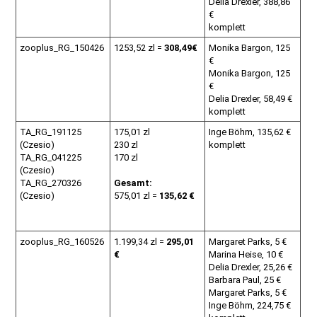
Delia Drexler, 388,86
€
komplett
zooplus_RG_150426
1253,52 zl =
308,49€
Monika Bargon, 125
€
Monika Bargon, 125
€
Delia Drexler, 58,49 €
komplett
TA_RG_191125
175,01 zl
Inge Böhm, 135,62 €
(Czesio)
230 zl
komplett
TA_RG_041225
170 zl
(Czesio)
TA_RG_270326
Gesamt:
(Czesio)
575,01 zl =
135,62 €
zooplus_RG_160526
1.199,34 zl =
295,01
Margaret Parks, 5 €
€
Marina Heise, 10 €
Delia Drexler, 25,26 €
Barbara Paul, 25 €
Margaret Parks, 5 €
Inge Böhm, 224,75 €