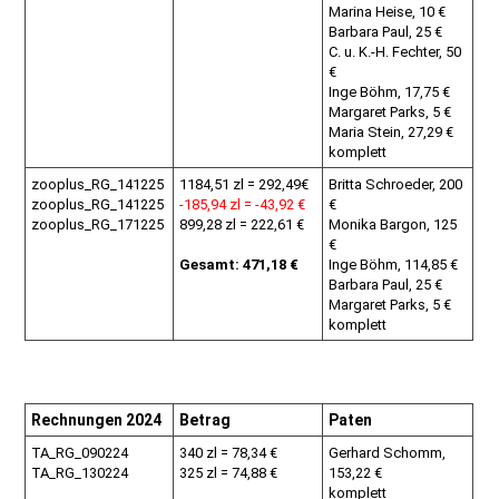
Marina Heise, 10 €
Barbara Paul, 25 €
C. u. K.-H. Fechter, 50
€
Inge Böhm, 17,75 €
Margaret Parks, 5 €
Maria Stein, 27,29 €
komplett
zooplus_RG_141225
1184,51 zl = 292,49€
Britta Schroeder, 200
zooplus_RG_141225
-185,94 zl = -43,92 €
€
zooplus_RG_171225
899,28 zl = 222,61 €
Monika Bargon, 125
€
Gesamt: 471,18 €
Inge Böhm, 114,85 €
Barbara Paul, 25 €
Margaret Parks, 5 €
komplett
Rechnungen 2024
Betrag
Paten
TA_RG_090224
340 zl = 78,34 €
Gerhard Schomm,
TA_RG_130224
325 zl = 74,88 €
153,22 €
komplett