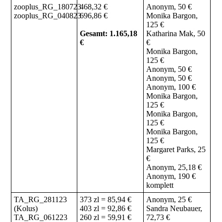
zooplus_RG_180723
468,32 €
Anonym, 50 €
zooplus_RG_040823
696,86 €
Monika Bargon,
125 €
Gesamt: 1.165,18
Katharina Mak, 50
€
€
Monika Bargon,
125 €
Anonym, 50 €
Anonym, 50 €
Anonym, 100 €
Monika Bargon,
125 €
Monika Bargon,
125 €
Monika Bargon,
125 €
Margaret Parks, 25
€
Anonym, 25,18 €
Anonym, 190 €
komplett
TA_RG_281123
373 zl = 85,94 €
Anonym, 25 €
(Kolus)
403 zl = 92,86 €
Sandra Neubauer,
TA_RG_061223
260 zl = 59,91 €
72,73 €