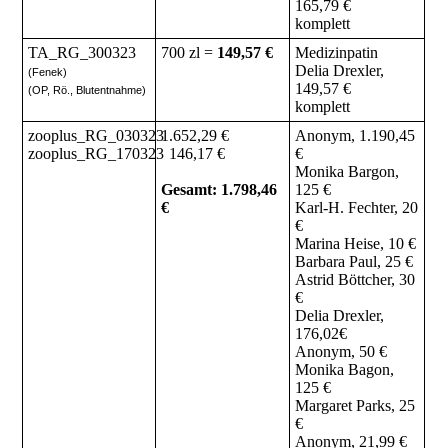
165,79 €
komplett
TA_RG_300323
700 zl =
149,57 €
Medizinpatin
Delia Drexler,
(Fenek)
149,57 €
(OP, Rö., Blutentnahme)
komplett
zooplus_RG_030323
1.652,29 €
Anonym, 1.190,45
zooplus_RG_170323
146,17 €
€
Monika Bargon,
Gesamt: 1.798,46
125 €
€
Karl-H. Fechter, 20
€
Marina Heise, 10 €
Barbara Paul, 25 €
Astrid Böttcher, 30
€
Delia Drexler,
176,02€
Anonym, 50 €
Monika Bagon,
125 €
Margaret Parks, 25
€
Anonym, 21,99 €