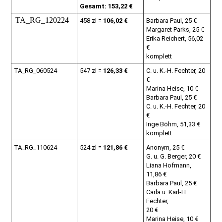
Gesamt: 153,22 €
TA_RG_120224
458 zl =
106,02 €
Barbara Paul, 25 €
Margaret Parks, 25 €
Erika Reichert, 56,02
€
komplett
TA_RG_060524
547 zl =
126,33 €
C. u. K.-H. Fechter, 20
€
Marina Heise, 10 €
Barbara Paul, 25 €
C. u. K.-H. Fechter, 20
€
Inge Böhm, 51,33 €
komplett
TA_RG_110624
524 zl =
121,86 €
Anonym, 25 €
G. u. G. Berger, 20 €
Liana Hofmann,
11,86 €
Barbara Paul, 25 €
Carla u. Karl-H.
Fechter,
20 €
Marina Heise, 10 €