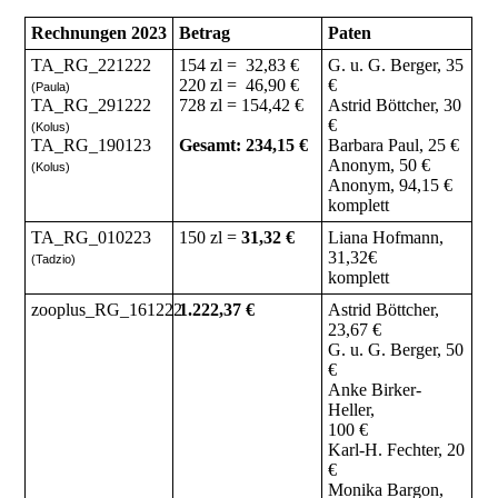
Rechnungen 2023
Betrag
Paten
TA_RG_221222
154 zl = 32,83 €
G. u. G. Berger, 35
220 zl = 46,90 €
€
(Paula)
TA_RG_291222
728 zl = 154,42 €
Astrid Böttcher, 30
€
(Kolus)
TA_RG_190123
Gesamt: 234,15 €
Barbara Paul, 25 €
Anonym, 50 €
(Kolus)
Anonym, 94,15 €
komplett
TA_RG_010223
150 zl =
31,32 €
Liana Hofmann,
31,32€
(Tadzio)
komplett
zooplus_RG_161222
1.222,37 €
Astrid Böttcher,
23,67 €
G. u. G. Berger, 50
€
Anke Birker-
Heller,
100 €
Karl-H. Fechter, 20
€
Monika Bargon,