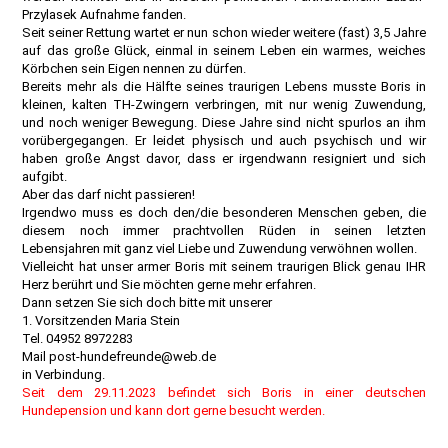
Przylasek Aufnahme fanden.
Seit seiner Rettung wartet er nun schon wieder weitere (fast) 3,5 Jahre
auf das große Glück, einmal in seinem Leben ein warmes, weiches
Körbchen sein Eigen nennen zu dürfen.
Bereits mehr als die Hälfte seines traurigen Lebens musste Boris in
kleinen, kalten TH-Zwingern verbringen, mit nur wenig Zuwendung,
und noch weniger Bewegung. Diese Jahre sind nicht spurlos an ihm
vorübergegangen. Er leidet physisch und auch psychisch und wir
haben große Angst davor, dass er irgendwann resigniert und sich
aufgibt.
Aber das darf nicht passieren!
Irgendwo muss es doch den/die besonderen Menschen geben, die
diesem noch immer prachtvollen Rüden in seinen letzten
Lebensjahren mit ganz viel Liebe und Zuwendung verwöhnen wollen.
Vielleicht hat unser armer Boris mit seinem traurigen Blick genau IHR
Herz berührt und Sie möchten gerne mehr erfahren.
Dann setzen Sie sich doch bitte mit unserer
1. Vorsitzenden Maria Stein
Tel. 04952 8972283
Mail post-hundefreunde@web.de
in Verbindung.
Seit dem 29.11.2023 befindet sich Boris in einer deutschen
Hundepension und kann dort gerne besucht werden.